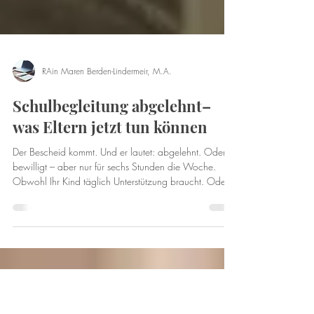
RAin Maren Berden-Lindermeir, M.A.
Schulbegleitung abgelehnt–
was Eltern jetzt tun können
Der Bescheid kommt. Und er lautet: abgelehnt. Oder:
bewilligt – aber nur für sechs Stunden die Woche.
Obwohl Ihr Kind täglich Unterstützung braucht. Oder:
zuständig sei nicht das Jugendamt, sondern der Träger
der Eingliederungshilfe. Der verweist zurück ans
Jugendamt. Diese Situationen sind kein Einzelfall. Sie