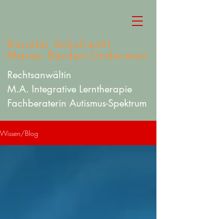
Kanzlei Schulrecht
Maren Berden-Lindermeir
Rechtsanwältin
M.A. Integrative Lerntherapie
Fachberaterin Autismus-Spektrum
Wissen/Blog