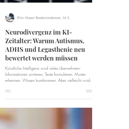
RAin Maren Berden-Lindermeir, M.A.
Neurodivergenz im KI-
Zeitalter: Warum Autismus,
ADHS und Legasthenie neu
bewertet werden müssen
Künstliche Intelligenz wird vieles übernehmen:
Informationen sortieren, Texte formulieren, Muster
erkennen, Wissen kombinieren. Aber vielleicht wird
gerade dadurch etwas anderes wichtiger:
menschliches Denken, das nicht linear, angepasst und
vorhersehbar funktioniert. Neurodivergente Kinder und
Jugendliche werden in der Schule oft vor allem als
„schwierig“ erlebt. Sie passen nicht immer in Abläufe,