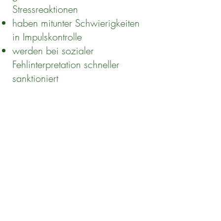
Stressreaktionen
haben mitunter Schwierigkeiten
in Impulskontrolle
werden bei sozialer
Fehlinterpretation schneller
sanktioniert
Wenn diese Faktoren nicht
berücksichtigt werden, entstehen
Sanktionen, die zwar formal
korrekt erscheinen, aber
inhaltlich problematisch sind.
Hier ist differenzierte rechtliche
Prüfung notwendig.