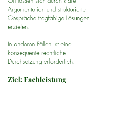
Oft lassen sich durch klare
Argumentation und strukturierte
Gespräche tragfähige Lösungen
erzielen.
In anderen Fällen ist eine
konsequente rechtliche
Durchsetzung erforderlich.
Ziel: Fachleistung
sichtbar machen
Kinder mit Autismus oder ADHS
scheitern nicht selten daran,
dass ihre
Selbststeuerungsbesonderheiten